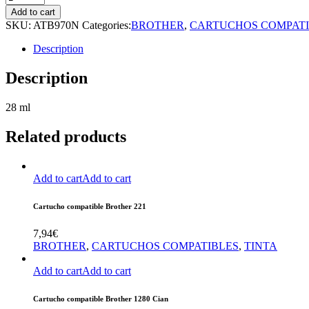
compatible
Add to cart
Brother
SKU:
ATB970N
Categories:
BROTHER
,
CARTUCHOS COMPATI
970
Negro
Description
quantity
Description
28 ml
Related products
Add to cart
Add to cart
Cartucho compatible Brother 221
7,94
€
BROTHER
,
CARTUCHOS COMPATIBLES
,
TINTA
Add to cart
Add to cart
Cartucho compatible Brother 1280 Cian