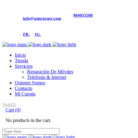
984055508
Contacto:
info@asturtoner.com
Síguenos:
FB.
IG.
Inicio
Tienda
Servicios
Reparación De Móviles
Telefonía & Internet
Quienes Somos
Contacto
Mi Cuenta
Search
Cart
(0)
No products in the cart.