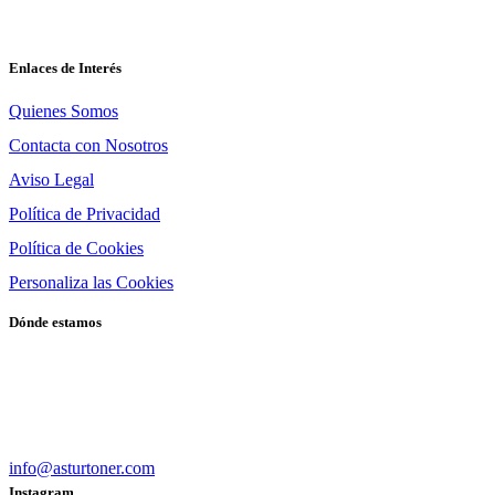
tinta, tóner, TTR, cintas y tambores de todas las
marcas
FB.
IG.
Enlaces de Interés
Quienes Somos
Contacta con Nosotros
Aviso Legal
Política de Privacidad
Política de Cookies
Personaliza las Cookies
Dónde estamos
Calle Suarez Cantón, 4 Bajo
33800 – Cangas del Narcea
984 055 508
info@asturtoner.com
Instagram