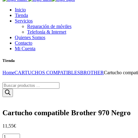
Inicio
Tienda
Servicios
Reparación de móviles
Telefonía & Internet
Quienes Somos
Contacto
Mi Cuenta
Tienda
Home
CARTUCHOS COMPATIBLES
BROTHER
Cartucho compati
Búsqueda
de
productos
Cartucho compatible Brother 970 Negro
11,55
€
Cartucho