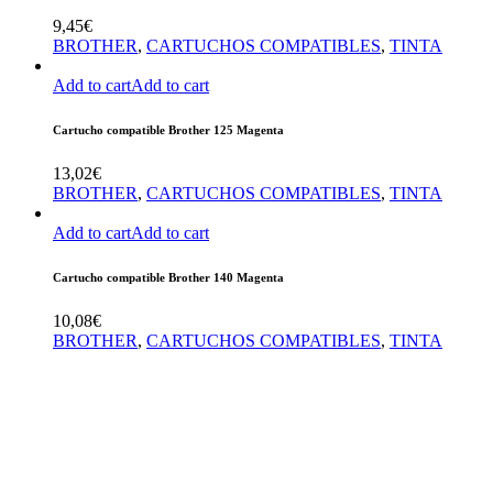
9,45
€
BROTHER
,
CARTUCHOS COMPATIBLES
,
TINTA
Add to cart
Add to cart
Cartucho compatible Brother 125 Magenta
13,02
€
BROTHER
,
CARTUCHOS COMPATIBLES
,
TINTA
Add to cart
Add to cart
Cartucho compatible Brother 140 Magenta
10,08
€
BROTHER
,
CARTUCHOS COMPATIBLES
,
TINTA
En Asturtoner podrás comprar consumibles
informáticos alternativos, con los que ahorrarás
hasta un 80% con respecto al precio de un
consumible original. Ofrecemos cartuchos de