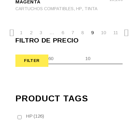
MAGENTA
,
,
CARTUCHOS COMPATIBLES
HP
TINTA
1
2
3
…
6
7
8
9
10
11
FILTRO DE PRECIO
FILTER
Min
Max
price
price
PRODUCT TAGS
HP
(126)