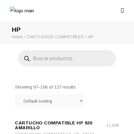
HP
Home
CARTUCHOS COMPATIBLES
HP
Búsqueda
de
productos
Showing 97–108 of 127 results
ADD
ADD TO CART
TO
CARTUCHO COMPATIBLE HP 920
CART
12,60
€
AMARILLO