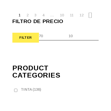
1
2
3
4
…
10
11
12
FILTRO DE PRECIO
FILTER
Min
Max
price
price
PRODUCT
CATEGORIES
TINTA
(138)