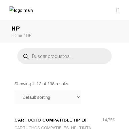
HP
Home
HP
Búsqueda
de
productos
Showing 1–12 of 138 results
ADD
ADD TO CART
TO
CARTUCHO COMPATIBLE HP 10
14,75
€
CART
,
,
CARTUCHOS COMPATIBLES
HP
TINTA