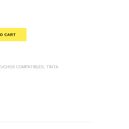
TO CART
ian quantity
UCHOS COMPATIBLES
,
TINTA