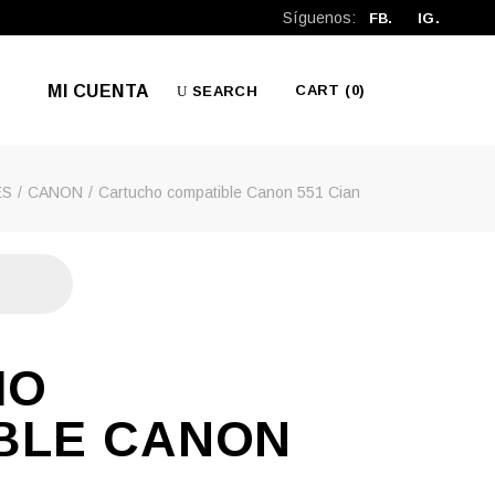
Síguenos:
FB.
IG.
MI CUENTA
CART
(0)
SEARCH
ES
CANON
Cartucho compatible Canon 551 Cian
No products in the cart.
HO
BLE CANON