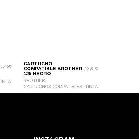
ADD
ADD TO CART
TO
CARTUCHO
CART
9,45
€
COMPATIBLE BROTHER
13,02
€
125 NEGRO
,
BROTHER
TINTA
,
CARTUCHOS COMPATIBLES
TINTA