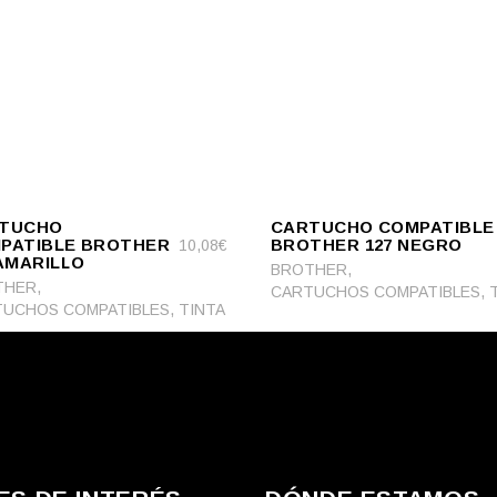
ADD
RT
ADD TO CART
TO
TUCHO
CARTUCHO COMPATIBLE
CART
PATIBLE BROTHER
BROTHER 127 NEGRO
10,08
€
 AMARILLO
,
BROTHER
,
THER
,
CARTUCHOS COMPATIBLES
,
UCHOS COMPATIBLES
TINTA