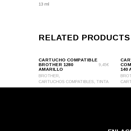
13 ml
RELATED PRODUCTS
ADD
ADD
ADD TO CART
TO
ADD TO CA
TO
CARTUCHO COMPATIBLE
CAR
CART
CART
BROTHER 1280
COM
9,45
€
AMARILLO
140
,
BROTHER
BRO
,
CARTUCHOS COMPATIBLES
TINTA
CART