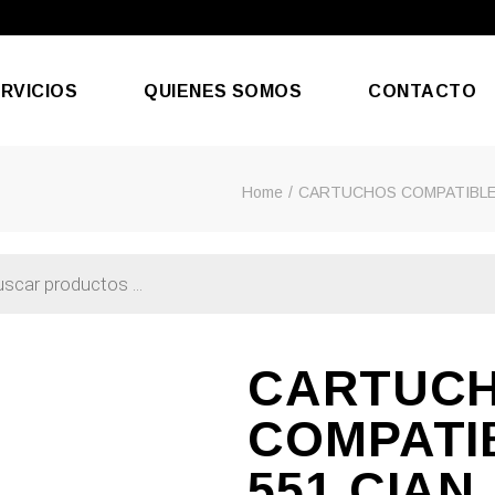
RVICIOS
QUIENES SOMOS
CONTACTO
Home
CARTUCHOS COMPATIBL
aración De Móviles
efonía & Internet
CARTUC
COMPATI
551 CIAN