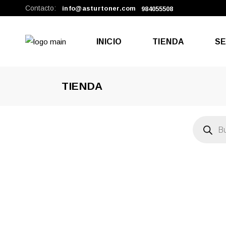
Contacto:
info@asturtoner.com
984055508
INICIO
TIENDA
SE
TIENDA
Rep
Tel
Búsqueda
de
productos