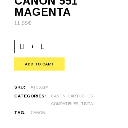
CANON 551
MAGENTA
11,55
€
Cartucho compatible Canon 551 Magenta quantity
ADD TO CART
SKU:
ATC551M
CATEGORIES:
CANON
,
CARTUCHOS
COMPATIBLES
,
TINTA
TAG:
CANON