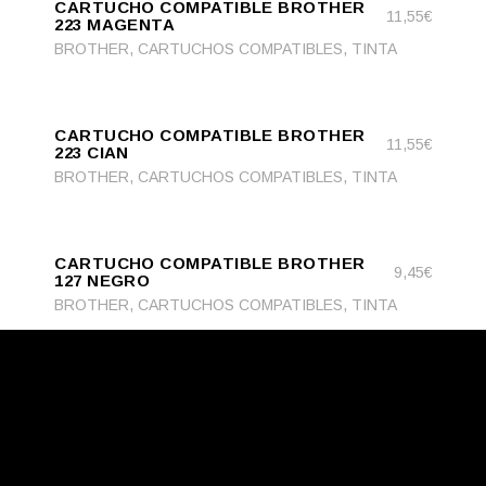
CARTUCHO COMPATIBLE BROTHER
CART
11,55
€
223 MAGENTA
,
,
BROTHER
CARTUCHOS COMPATIBLES
TINTA
ADD
ADD TO CART
TO
CARTUCHO COMPATIBLE BROTHER
CART
11,55
€
223 CIAN
,
,
BROTHER
CARTUCHOS COMPATIBLES
TINTA
ADD
ADD TO CART
TO
CARTUCHO COMPATIBLE BROTHER
CART
9,45
€
127 NEGRO
,
,
BROTHER
CARTUCHOS COMPATIBLES
TINTA