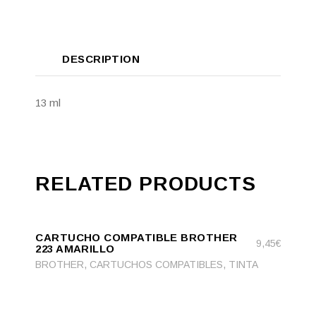
DESCRIPTION
13 ml
RELATED PRODUCTS
ADD
ADD TO CART
TO
CARTUCHO COMPATIBLE BROTHER
CART
9,45
€
223 AMARILLO
,
,
BROTHER
CARTUCHOS COMPATIBLES
TINTA
ADD
ADD TO CART
TO