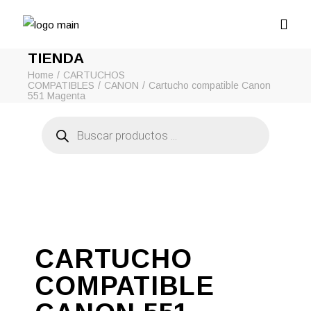
TIENDA
Home
CARTUCHOS
COMPATIBLES
CANON
Cartucho compatible Canon
551 Magenta
Búsqueda
de
productos
CARTUCHO
COMPATIBLE