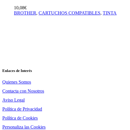
10,08
€
BROTHER
,
CARTUCHOS COMPATIBLES
,
TINTA
En Asturtoner podrás comprar consumibles
informáticos alternativos, con los que ahorrarás
hasta un 80% con respecto al precio de un
consumible original. Ofrecemos cartuchos de
tinta, tóner, TTR, cintas y tambores de todas las
marcas
FB.
IG.
Enlaces de Interés
Quienes Somos
Contacta con Nosotros
Aviso Legal
Política de Privacidad
Política de Cookies
Personaliza las Cookies