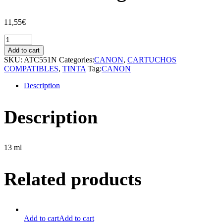
11,55
€
Cartucho
compatible
Add to cart
Canon
SKU:
ATC551N
Categories:
CANON
,
CARTUCHOS
551
COMPATIBLES
,
TINTA
Tag:
CANON
Negro
quantity
Description
Description
13 ml
Related products
Add to cart
Add to cart