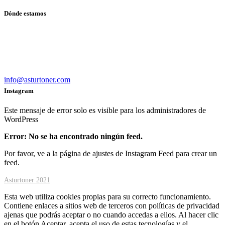
Dónde estamos
Calle Suarez Cantón, 4 Bajo
33800 – Cangas del Narcea
984 055 508
info@asturtoner.com
Instagram
Este mensaje de error solo es visible para los administradores de
WordPress
Error: No se ha encontrado ningún feed.
Por favor, ve a la página de ajustes de Instagram Feed para crear un
feed.
Asturtoner 2021
Esta web utiliza cookies propias para su correcto funcionamiento.
Contiene enlaces a sitios web de terceros con políticas de privacidad
ajenas que podrás aceptar o no cuando accedas a ellos. Al hacer clic
en el botón Aceptar, acepta el uso de estas tecnologías y el