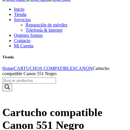
Inicio
Tienda
Servicios
Reparación de móviles
Telefonía & Internet
Quienes Somos
Contacto
Mi Cuenta
Tienda
Home
CARTUCHOS COMPATIBLES
CANON
Cartucho
compatible Canon 551 Negro
Búsqueda
de
productos
Cartucho compatible
Canon 551 Negro