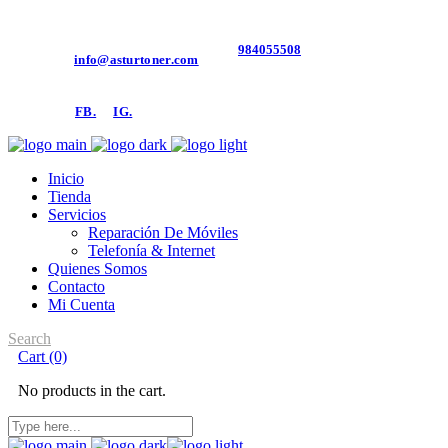
984055508
Contacto:
info@asturtoner.com
Síguenos:
FB.
IG.
Inicio
Tienda
Servicios
Reparación De Móviles
Telefonía & Internet
Quienes Somos
Contacto
Mi Cuenta
Search
Cart
(0)
No products in the cart.