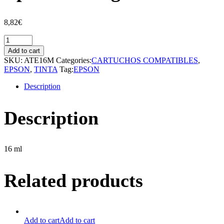
8,82
€
Cartucho
compatible
Add to cart
Epson
SKU:
ATE16M
Categories:
CARTUCHOS COMPATIBLES
,
16
EPSON
,
TINTA
Tag:
EPSON
Magenta
quantity
Description
Description
16 ml
Related products
Add to cart
Add to cart