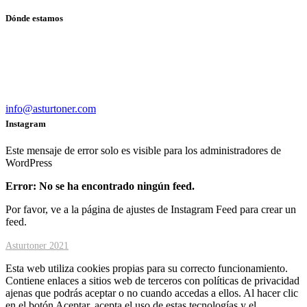
Dónde estamos
Calle Suarez Cantón, 4 Bajo
33800 – Cangas del Narcea
984 055 508
info@asturtoner.com
Instagram
Este mensaje de error solo es visible para los administradores de
WordPress
Error: No se ha encontrado ningún feed.
Por favor, ve a la página de ajustes de Instagram Feed para crear un
feed.
Asturtoner 2021
Esta web utiliza cookies propias para su correcto funcionamiento.
Contiene enlaces a sitios web de terceros con políticas de privacidad
ajenas que podrás aceptar o no cuando accedas a ellos. Al hacer clic
en el botón Aceptar, acepta el uso de estas tecnologías y el