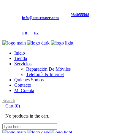
984055508
Contacto:
info@asturtoner.com
Síguenos:
FB.
IG.
Inicio
Tienda
Servicios
Reparación De Móviles
Telefonía & Internet
Quienes Somos
Contacto
Mi Cuenta
Search
Cart
(0)
No products in the cart.