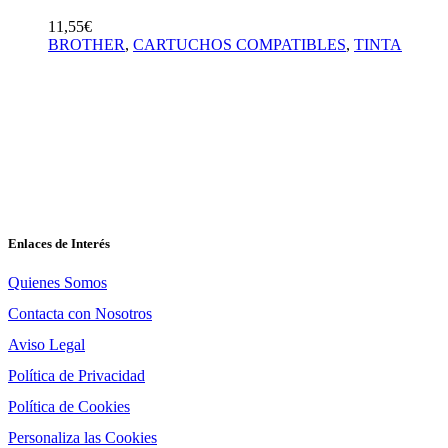
11,55
€
BROTHER
,
CARTUCHOS COMPATIBLES
,
TINTA
En Asturtoner podrás comprar consumibles
informáticos alternativos, con los que ahorrarás
hasta un 80% con respecto al precio de un
consumible original. Ofrecemos cartuchos de
tinta, tóner, TTR, cintas y tambores de todas las
marcas
FB.
IG.
Enlaces de Interés
Quienes Somos
Contacta con Nosotros
Aviso Legal
Política de Privacidad
Política de Cookies
Personaliza las Cookies