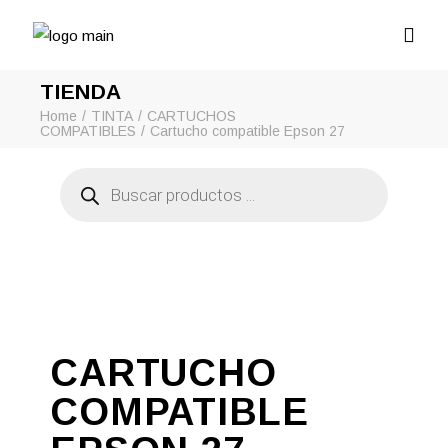
TIENDA
Home
TINTA
CARTUCHOS
COMPATIBLES
Cartucho compatible Epson 27
Búsqueda
de
productos
CARTUCHO
COMPATIBLE