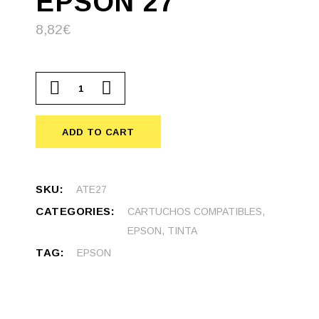
EPSON 27
8,82
€
Cartucho compatible Epson 27 quantity
ADD TO CART
SKU:
ATE27
CATEGORIES:
CARTUCHOS COMPATIBLES
,
EPSON
,
TINTA
TAG:
EPSON