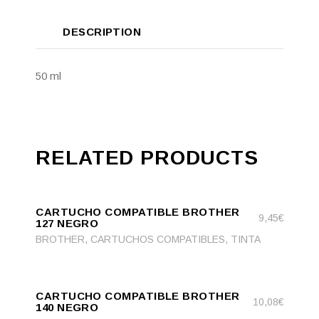
DESCRIPTION
50 ml
RELATED PRODUCTS
ADD
ADD TO CART
TO
CARTUCHO COMPATIBLE BROTHER
CART
9,45
€
127 NEGRO
,
,
BROTHER
CARTUCHOS COMPATIBLES
TINTA
ADD
ADD TO CART
TO
CARTUCHO COMPATIBLE BROTHER
CART
10,08
€
140 NEGRO