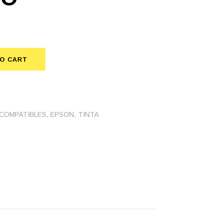
TO CART
egro quantity
COMPATIBLES
,
EPSON
,
TINTA