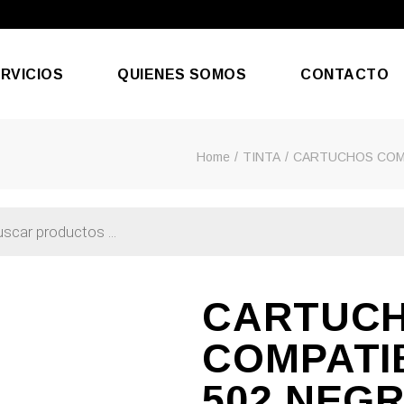
RVICIOS
QUIENES SOMOS
CONTACTO
Home
TINTA
CARTUCHOS COM
aración De Móviles
efonía & Internet
CARTUC
COMPATI
502 NEG