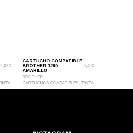
ADD
ADD TO CART
TO
CARTUCHO COMPATIBLE
CART
BROTHER 1280
10,08
€
9,45
€
AMARILLO
,
BROTHER
,
TINTA
CARTUCHOS COMPATIBLES
TINTA