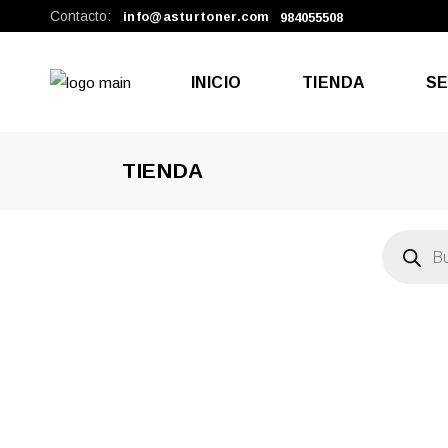
Contacto:
info@asturtoner.com
984055508
INICIO
TIENDA
SE
TIENDA
Rep
Tel
Búsqueda
de
productos