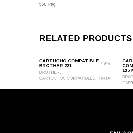
550 Pag
RELATED PRODUCTS
ADD
ADD
ADD TO CART
TO
ADD TO CA
TO
CARTUCHO COMPATIBLE
CAR
CART
CART
7,94
€
BROTHER 221
COM
125
,
BROTHER
BRO
,
CARTUCHOS COMPATIBLES
TINTA
CART