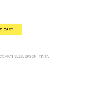
TO CART
uantity
COMPATIBLES
,
EPSON
,
TINTA