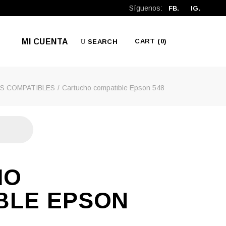
Síguenos:
FB.
IG.
MI CUENTA
CART
(0)
SEARCH
S COMPATIBLES
Cartucho compatible Epson 548
No products in the cart.
HO
BLE EPSON