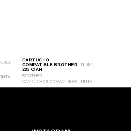
ADD
ADD TO CART
TO
CARTUCHO
CART
9,45
€
COMPATIBLE BROTHER
11,55
€
223 CIAN
,
BROTHER
TINTA
,
CARTUCHOS COMPATIBLES
TINTA