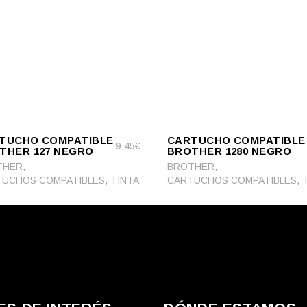
ADD
RT
ADD TO CART
TO
TUCHO COMPATIBLE
CARTUCHO COMPATIBLE
CART
9,45
€
THER 127 NEGRO
BROTHER 1280 NEGRO
,
,
THER
BROTHER
,
,
UCHOS COMPATIBLES
TINTA
CARTUCHOS COMPATIBLES