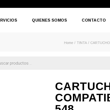
RVICIOS
QUIENES SOMOS
CONTACTO
Home
TINTA
CARTUCHO
aración De Móviles
efonía & Internet
CARTUC
COMPATI
548