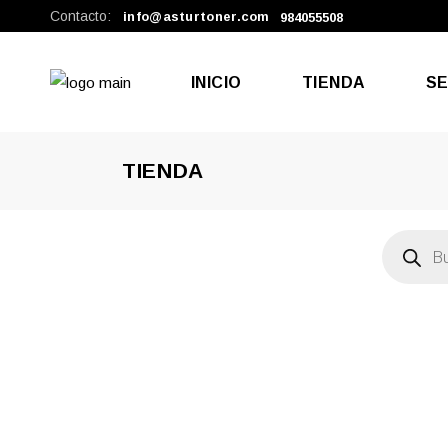
Contacto:
info@asturtoner.com
984055508
INICIO
TIENDA
SE
TIENDA
Rep
Tel
Búsqueda
de
productos