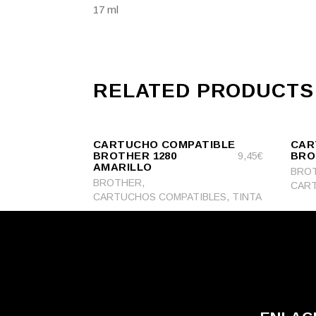
17 ml
RELATED PRODUCTS
ADD
ADD
ADD TO CART
TO
ADD TO CA
TO
CARTUCHO COMPATIBLE
CAR
CART
CART
BROTHER 1280
BRO
9,45
€
AMARILLO
BRO
,
BROTHER
CART
,
CARTUCHOS COMPATIBLES
TINTA