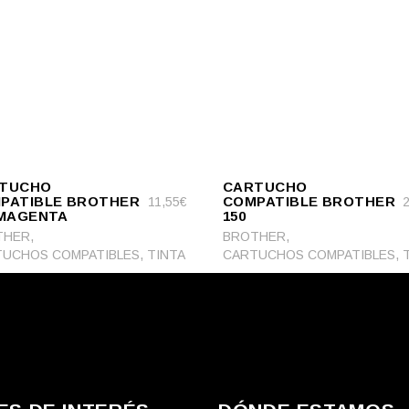
ADD
RT
ADD TO CART
TO
TUCHO
CARTUCHO
CART
PATIBLE BROTHER
COMPATIBLE BROTHER
11,55
€
 MAGENTA
150
,
,
THER
BROTHER
,
,
UCHOS COMPATIBLES
TINTA
CARTUCHOS COMPATIBLES