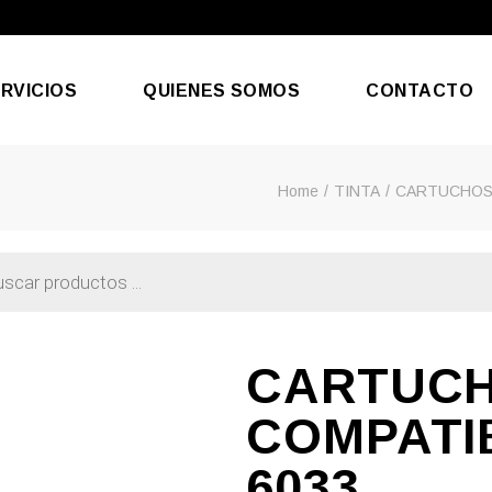
RVICIOS
QUIENES SOMOS
CONTACTO
Home
TINTA
CARTUCHOS
aración De Móviles
efonía & Internet
CARTUC
COMPATI
6033