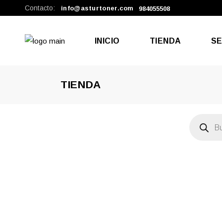
Contacto:
info@asturtoner.com
984055508
INICIO
TIENDA
SE
TIENDA
Rep
Tel
Búsqueda
de
productos