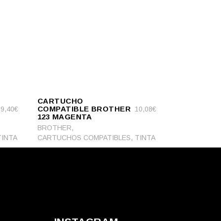
ADD
ADD TO CART
TO
CARTUCHO
CART
COMPATIBLE BROTHER
29,40
€
10,08
€
123 MAGENTA
,
BROTHER
,
TINTA
CARTUCHOS COMPATIBLES
TINTA