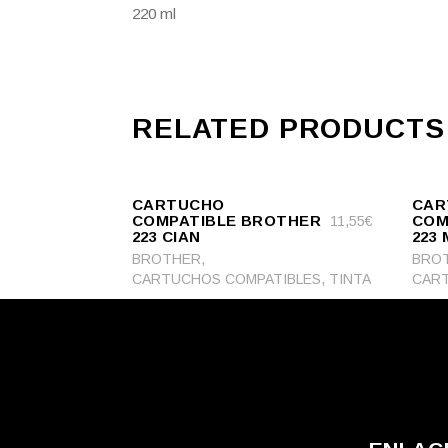
220 ml
RELATED PRODUCTS
ADD
ADD
ADD TO CART
TO
ADD TO CA
TO
CARTUCHO
CAR
CART
CART
COMPATIBLE BROTHER
COM
11,55
€
223 CIAN
223
,
BROTHER
BRO
,
CARTUCHOS COMPATIBLES
TINTA
CART