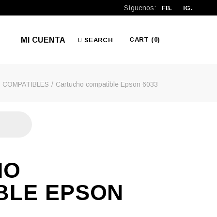
Síguenos:
FB.
IG.
MI CUENTA
CART
(0)
SEARCH
 COMPATIBLES
Cartucho compatible Epson 6033
No products in the cart.
HO
BLE EPSON