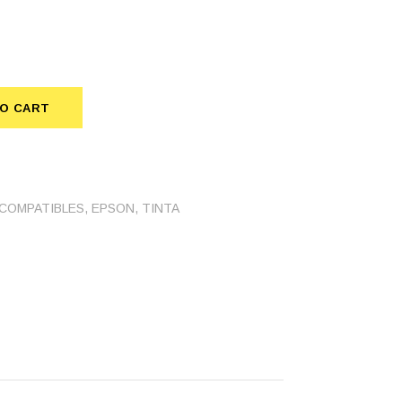
TO CART
quantity
COMPATIBLES
,
EPSON
,
TINTA