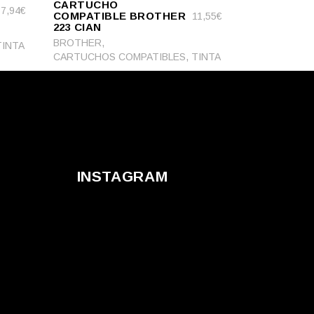
CARTUCHO
CART
7,94
€
COMPATIBLE BROTHER
11,55
€
223 CIAN
,
BROTHER
TINTA
,
CARTUCHOS COMPATIBLES
TINTA
INSTAGRAM