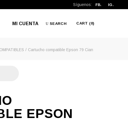
Síguenos:
FB.
IG.
MI CUENTA
CART
(0)
SEARCH
OMPATIBLES
Cartucho compatible Epson 79 Cian
No products in the cart.
HO
BLE EPSON