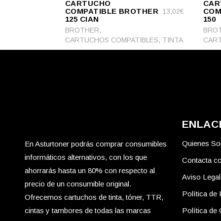
CARTUCHO
CAR
CART
CART
COMPATIBLE BROTHER
COM
13,02
€
125 CIAN
150
,
BROTHER
BRO
,
CARTUCHOS COMPATIBLES
TINTA
CART
ENLAC
Quienes S
En Asturtoner podrás comprar consumibles
informáticos alternativos, con los que
Contacta c
ahorrarás hasta un 80% con respecto al
Aviso Legal
precio de un consumible original.
Política de 
Ofrecemos cartuchos de tinta, tóner, TTR,
cintas y tambores de todas las marcas
Política de