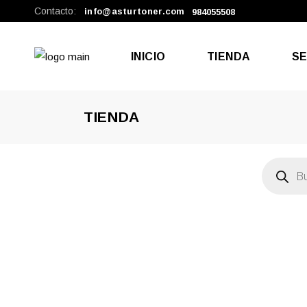
Contacto:
info@asturtoner.com
984055508
INICIO
TIENDA
SE
TIENDA
Rep
Tel
Búsqueda
de
productos