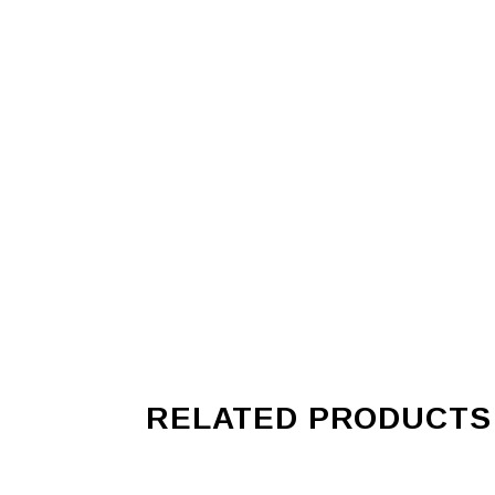
RELATED PRODUCTS
ADD
ADD
ADD TO CART
TO
ADD TO CA
TO