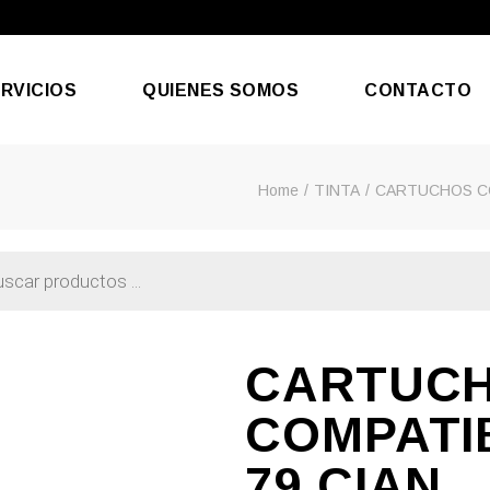
RVICIOS
QUIENES SOMOS
CONTACTO
Home
TINTA
CARTUCHOS C
aración De Móviles
efonía & Internet
CARTUC
COMPATI
79 CIAN