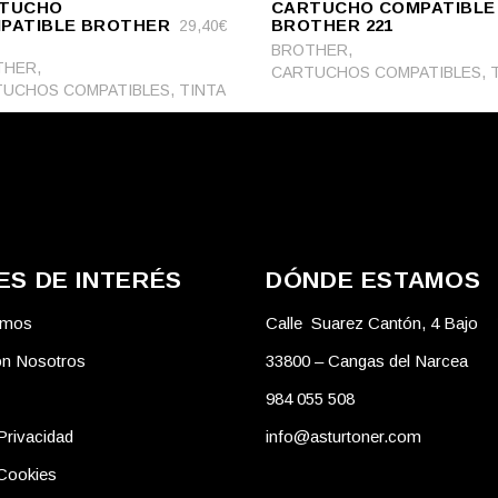
TUCHO
CARTUCHO COMPATIBLE
CART
PATIBLE BROTHER
BROTHER 221
29,40
€
,
BROTHER
,
THER
,
CARTUCHOS COMPATIBLES
,
UCHOS COMPATIBLES
TINTA
ES DE INTERÉS
DÓNDE ESTAMOS
omos
Calle Suarez Cantón, 4 Bajo
on Nosotros
33800 – Cangas del Narcea
984 055 508
Privacidad
info@asturtoner.com
 Cookies