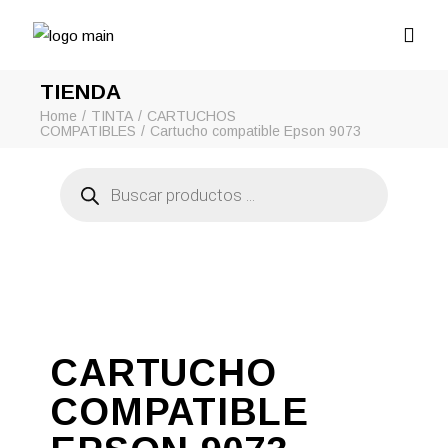
TIENDA
Home
TINTA
CARTUCHOS
COMPATIBLES
Cartucho compatible Epson 9073
Búsqueda
de
productos
CARTUCHO
COMPATIBLE