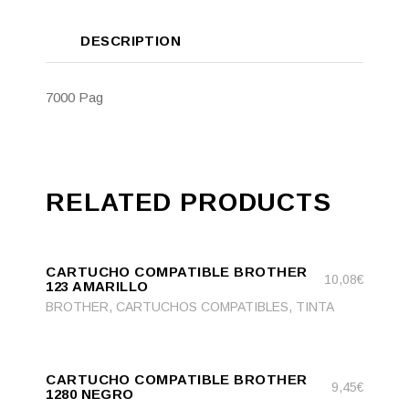
DESCRIPTION
7000 Pag
RELATED PRODUCTS
ADD
ADD TO CART
TO
CARTUCHO COMPATIBLE BROTHER
CART
10,08
€
123 AMARILLO
,
,
BROTHER
CARTUCHOS COMPATIBLES
TINTA
ADD
ADD TO CART
TO
CARTUCHO COMPATIBLE BROTHER
CART
9,45
€
1280 NEGRO