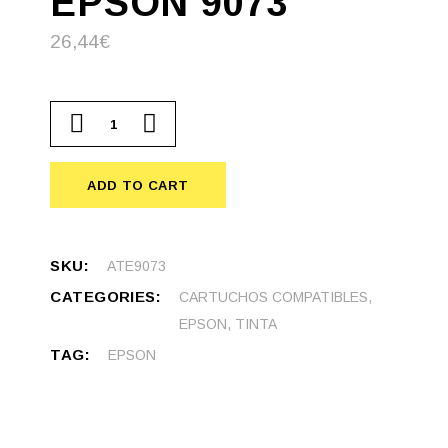
EPSON 9073
26,44
€
Cartucho compatible Epson 9073 quantity
ADD TO CART
SKU:
ATE9073
CATEGORIES:
CARTUCHOS COMPATIBLES
,
EPSON
,
TINTA
TAG:
EPSON