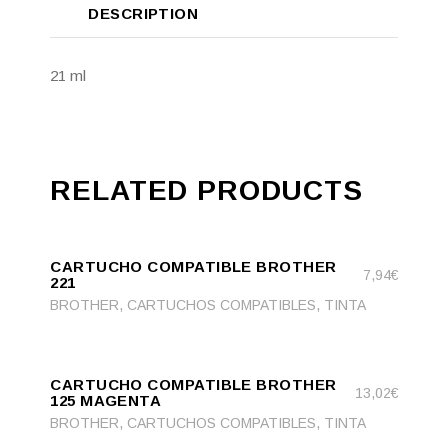
DESCRIPTION
21 ml
RELATED PRODUCTS
ADD
ADD TO CART
TO
CARTUCHO COMPATIBLE BROTHER
CART
7,94
€
221
,
,
BROTHER
CARTUCHOS COMPATIBLES
TINTA
ADD
ADD TO CART
TO
CARTUCHO COMPATIBLE BROTHER
CART
13,02
€
125 MAGENTA
,
,
BROTHER
CARTUCHOS COMPATIBLES
TINTA