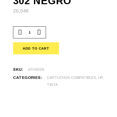
302 NEGRO
26,04
€
Cartucho compatible HP 302 Negro quantity
ADD TO CART
SKU:
ATH302N
CATEGORIES:
CARTUCHOS COMPATIBLES
,
HP
,
TINTA