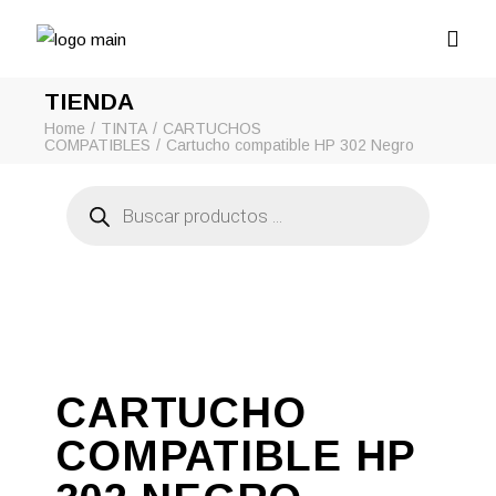
TIENDA
Home
TINTA
CARTUCHOS
COMPATIBLES
Cartucho compatible HP 302 Negro
Búsqueda
de
productos
CARTUCHO
COMPATIBLE HP