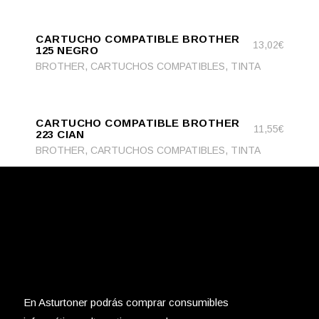
ADD
ADD TO CART
TO
CARTUCHO COMPATIBLE BROTHER
CART
13,02
€
125 NEGRO
,
,
BROTHER
CARTUCHOS COMPATIBLES
TINTA
ADD
ADD TO CART
TO
CARTUCHO COMPATIBLE BROTHER
CART
11,55
€
223 CIAN
,
,
BROTHER
CARTUCHOS COMPATIBLES
TINTA
En Asturtoner podrás comprar consumibles