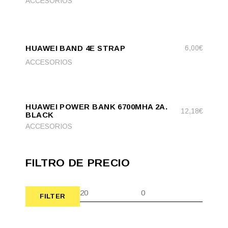
ACCESORIOS
ADD
ADD TO CART
TO
HUAWEI BAND 4E STRAP
6,00
€
CART
ACCESORIOS
ADD
ADD TO CART
TO
HUAWEI POWER BANK 6700MHA 2A.
CART
12,18
€
BLACK
ACCESORIOS
FILTRO DE PRECIO
FILTER
Min
Max
price
price