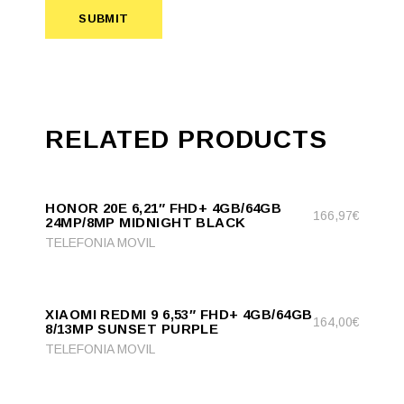
SUBMIT
RELATED PRODUCTS
ADD
ADD TO CART
TO
HONOR 20E 6,21″ FHD+ 4GB/64GB
CART
166,97
€
24MP/8MP MIDNIGHT BLACK
TELEFONIA MOVIL
ADD
ADD TO CART
TO
XIAOMI REDMI 9 6,53″ FHD+ 4GB/64GB
CART
164,00
€
8/13MP SUNSET PURPLE
TELEFONIA MOVIL
ADD
ADD TO CART
TO