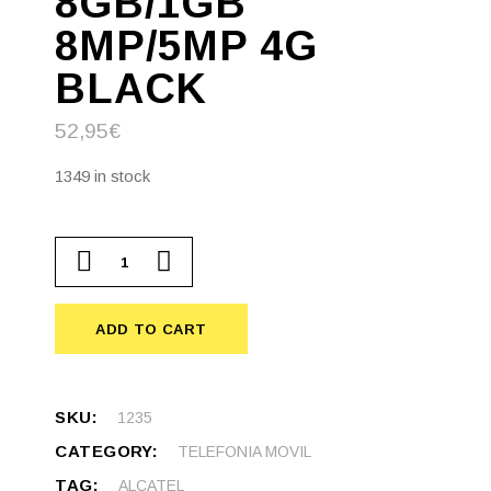
8GB/1GB
8MP/5MP 4G
BLACK
52,95
€
1349 in stock
ALCATEL 5033D 1 2019 5" DS 8GB/1GB 8MP/5MP 4G BLA
ADD TO CART
SKU:
1235
CATEGORY:
TELEFONIA MOVIL
TAG:
ALCATEL