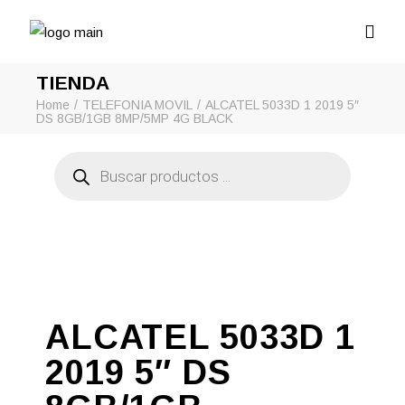
TIENDA
Home
TELEFONIA MOVIL
ALCATEL 5033D 1 2019 5″
DS 8GB/1GB 8MP/5MP 4G BLACK
Búsqueda
de
productos
ALCATEL 5033D 1
2019 5″ DS