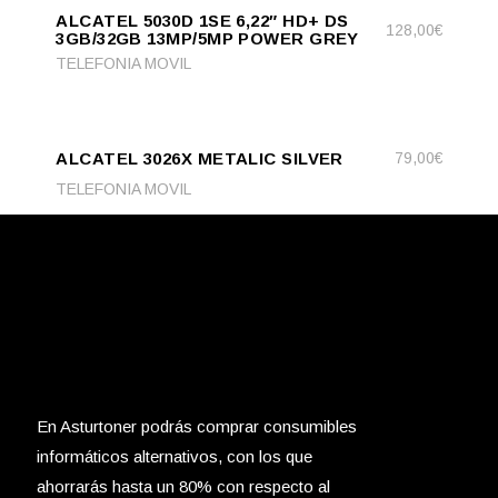
ALCATEL 5030D 1SE 6,22″ HD+ DS
CART
128,00
€
3GB/32GB 13MP/5MP POWER GREY
TELEFONIA MOVIL
ADD
ADD TO CART
TO
ALCATEL 3026X METALIC SILVER
79,00
€
CART
TELEFONIA MOVIL
En Asturtoner podrás comprar consumibles
informáticos alternativos, con los que
ahorrarás hasta un 80% con respecto al