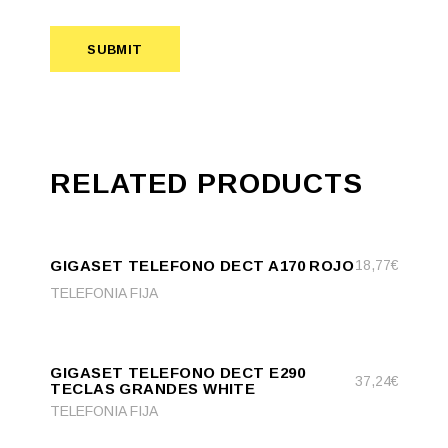
SUBMIT
RELATED PRODUCTS
ADD
ADD TO CART
TO
GIGASET TELEFONO DECT A170 ROJO
18,77
€
CART
TELEFONIA FIJA
ADD
ADD TO CART
TO
GIGASET TELEFONO DECT E290
CART
37,24
€
TECLAS GRANDES WHITE
TELEFONIA FIJA
ADD