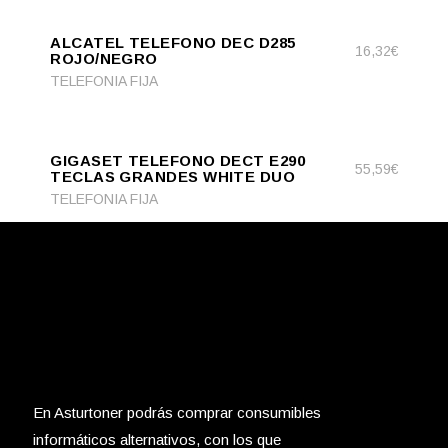
ADD TO CART
TO
ALCATEL TELEFONO DEC D285
CART
16,32
€
ROJO/NEGRO
TELEFONIA FIJA
ADD
ADD TO CART
TO
GIGASET TELEFONO DECT E290
CART
55,59
€
TECLAS GRANDES WHITE DUO
TELEFONIA FIJA
En Asturtoner podrás comprar consumibles
informáticos alternativos, con los que