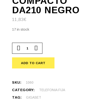
COMPACTO
DA210 NEGRO
11,83
€
17 in stock
GIGASET TELEFONO FIJO COMPACTO DA210 NEGRO qu
ADD TO CART
SKU:
1060
CATEGORY:
TELEFONIA FIJA
TAG:
GIGASET