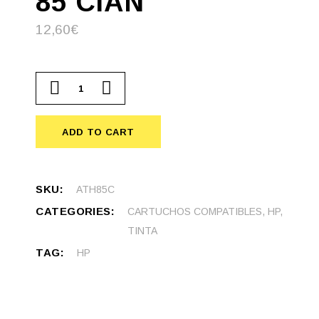
85 CIAN
12,60
€
Cartucho compatible HP 85 Cian quantity
ADD TO CART
SKU:
ATH85C
CATEGORIES:
CARTUCHOS COMPATIBLES
,
HP
,
TINTA
TAG:
HP