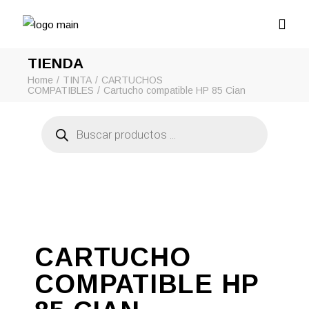
TIENDA
Home
TINTA
CARTUCHOS
COMPATIBLES
Cartucho compatible HP 85 Cian
Búsqueda
de
productos
CARTUCHO
COMPATIBLE HP