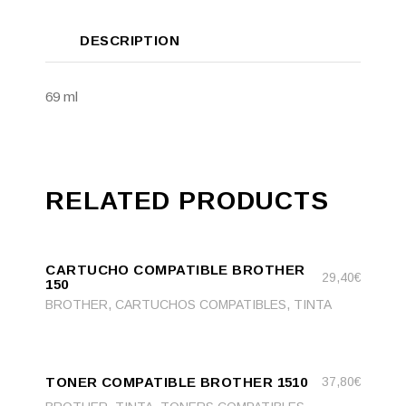
DESCRIPTION
69 ml
RELATED PRODUCTS
ADD
ADD TO CART
TO
CARTUCHO COMPATIBLE BROTHER
CART
29,40
€
150
,
,
BROTHER
CARTUCHOS COMPATIBLES
TINTA
ADD
ADD TO CART
TO
TONER COMPATIBLE BROTHER 1510
37,80
€
CART