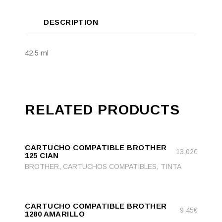
DESCRIPTION
42.5 ml
RELATED PRODUCTS
ADD
ADD TO CART
TO
CARTUCHO COMPATIBLE BROTHER
CART
13,02
€
125 CIAN
,
,
BROTHER
CARTUCHOS COMPATIBLES
TINTA
ADD
ADD TO CART
TO
CARTUCHO COMPATIBLE BROTHER
CART
9,45
€
1280 AMARILLO