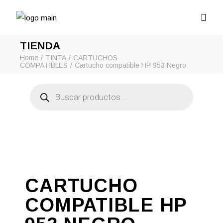
TIENDA
Home
TINTA
CARTUCHOS
COMPATIBLES
Cartucho compatible HP 953 Negro
Búsqueda
de
productos
CARTUCHO
COMPATIBLE HP