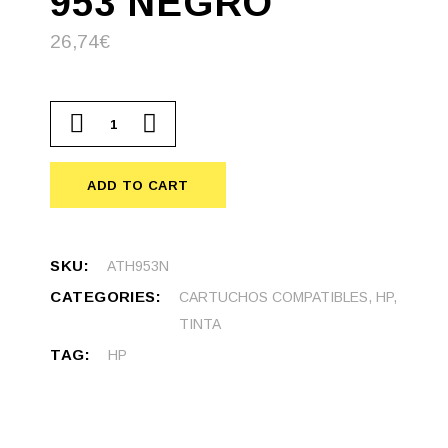
953 NEGRO
26,74
€
Cartucho compatible HP 953 Negro quantity
ADD TO CART
SKU:
ATH953N
CATEGORIES:
CARTUCHOS COMPATIBLES
,
HP
,
TINTA
TAG:
HP